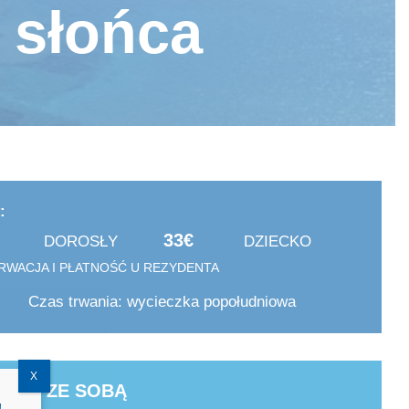
 słońca
:
33€
DOROSŁY
DZIECKO
RWACJA I PŁATNOŚĆ U REZYDENTA
Czas trwania: wycieczka popołudniowa
X
IERZ ZE SOBĄ