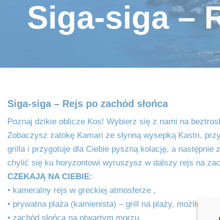
Siga-siga – 
Siga-siga – Rejs po zachód słońca
Poznaj dzikie oblicze Kos! Wybierz się z nami na beztro
Zobaczysz zatokę Kamari ze słynną wysepką Kastri, przyb
grilla i przygotuje dla Ciebie pyszną kolację, a następnie
chylić się ku horyzontowi wyruszysz w dalszy rejs na z
CZEKAJĄ NA CIEBIE:
• kameralny rejs w greckiej atmosferze ,
• prywatna plaża (kamienista) – grill na plaży, możliwość
• zachód słońca na otwartym morzu.