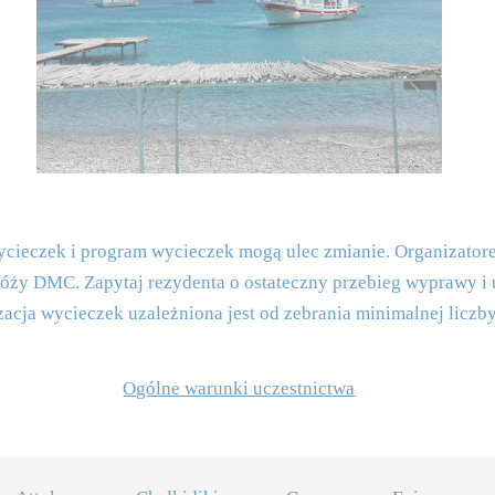
wycieczek i program wycieczek mogą ulec zmianie. Organizator
róży DMC. Zapytaj rezydenta o ostateczny przebieg wyprawy i u
izacja wycieczek uzależniona jest od zebrania minimalnej liczb
Ogólne warunki uczestnictwa