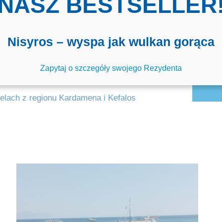
NASZ BESTSELLER
ap
ok
Nisyros – wyspa jak wulkan gorąca
op
Zapytaj o szczegóły swojego Rezydenta
do
elach z regionu Kardamena i Kefalos