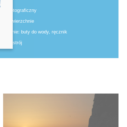
!
arat fotograficzny
rycie wierzchnie
cjonalnie: buty do wody, ręcznik
bry nastrój