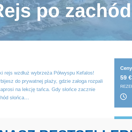
Rejs po zachód
Ceny
ski rejs wzdłuż wybrzeża Półwyspu Kefalos!
59 €
ijesz do prywatnej plaży, gdzie załoga rozpali
REZE
 zaprosi na lekcję tańca. Gdy słońce zacznie
achód słońca…
 kąpieli w morzu, nauka tańca,
ZAB