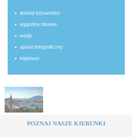
dowód tożsamości
wygodne obuwie
wodę
aparat fotograficzny
kapelusz
POZNAJ NASZE KIERUNKI