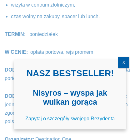
wizyta w centrum złotniczym,
czas wolny na zakupy, spacer lub lunch.
TERMIN:
poniedziałek
W CENIE:
opłata portowa, rejs promem
X
DODATKOWE KOSZTY:
lunch w czasie wolnym, opłata
NASZ BESTSELLER!
portowa infant
15 €
Nisyros – wyspa jak
DODATKOWE INFORMACJE:
dzieci podróżujące bez
wulkan gorąca
jednego lub obojga rodziców – wymagana jest pisemna
zgoda rodzica/rodziców, szczegóły u rezydenta, opieka
Zapytaj o szczegóły swojego Rezydenta
polskiego pilota 🙂
Organizator:
Destination One